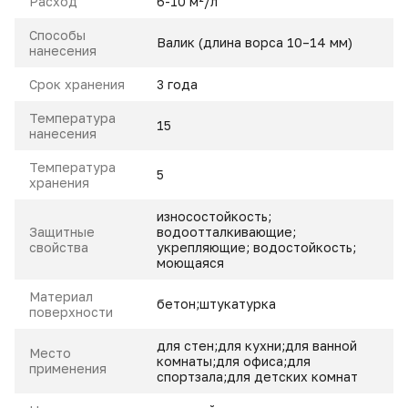
Расход
6-10 м²/л
Способы
Валик (длина ворса 10–14 мм)
нанесения
Срок хранения
3 года
Температура
15
нанесения
Температура
5
хранения
износостойкость;
Защитные
водоотталкивающие;
свойства
укрепляющие; водостойкость;
моющаяся
Материал
бетон;штукатурка
поверхности
для стен;для кухни;для ванной
Место
комнаты;для офиса;для
применения
спортзала;для детских комнат