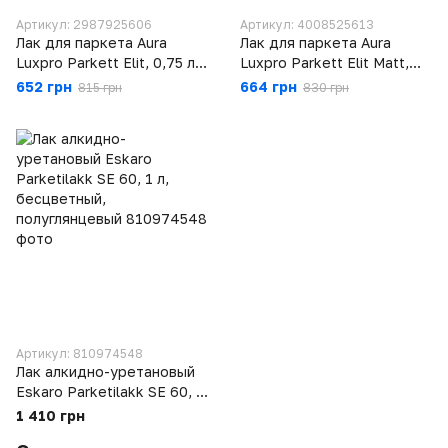
Артикул: 2987925606
Артикул: 4008525613
Лак для паркета Aura
Лак для паркета Aura
Luxpro Parkett Elit, 0,75 л,
Luxpro Parkett Elit Matt,
бесцветный, глянцевый
0,75 л, бесцветный,
652 грн
664 грн
815 грн
830 грн
полуматовый
Артикул: 810974548
Лак алкидно-уретановый
Eskaro Parketilakk SE 60, 1
л, бесцветный,
1 410 грн
полуглянцевый