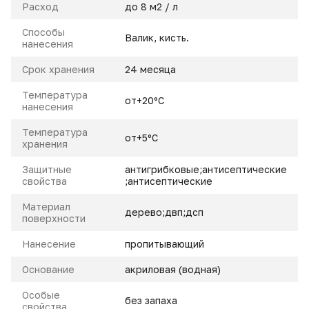
Расход
до 8 м2 / л
Способы
Валик, кисть.
нанесения
Срок хранения
24 месяца
Температура
от+20ºС
нанесения
Температура
от+5ºС
хранения
Защитные
антигрибковые;антисептические
свойства
;антисептические
Материал
дерево;двп;дсп
поверхности
Нанесение
пропитывающий
Основание
акриловая (водная)
Особые
без запаха
свойства