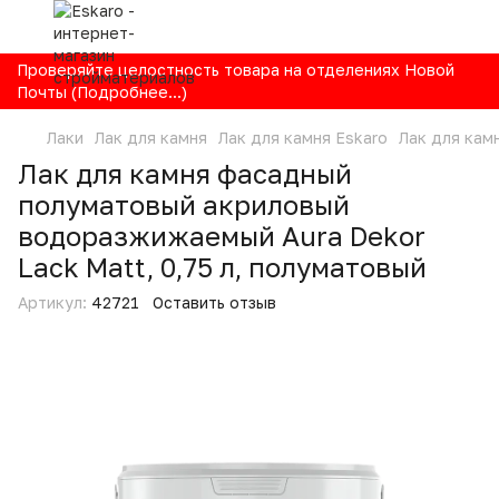
Проверяйте целостность товара на отделениях Новой
Почты (Подробнее...)
Лаки
Лак для камня
Лак для камня Eskaro
Лак для кам
Лак для камня фасадный
полуматовый акриловый
водоразжижаемый Aura Dekor
Lack Matt, 0,75 л, полуматовый
Артикул:
42721
Оставить отзыв