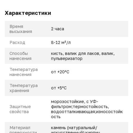
Характеристики
Время
2 часа
высыхания
Расход
8-12 м²/л
Способы
кисть, валик для лаков, валик,
нанесения
пульверизатор
Температура
от +20ºС
нанесения
Температура
от +5ºС
хранения
морозостойкие, с УФ-
Защитные
фильтром;термостойкость,
свойства
водоотталкивающая;износостойк
ость
Материал
камень (натуральный/
поверхности
искусственный);кирпич