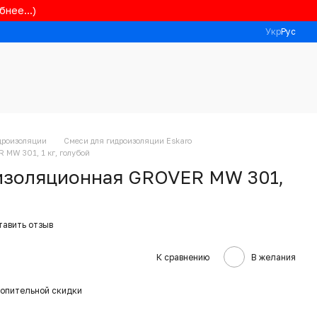
нее...)
Укр
Рус
дроизоляции
Смеси для гидроизоляции Eskaro
MW 301, 1 кг, голубой
изоляционная GROVER MW 301,
тавить отзыв
К сравнению
В желания
опительной скидки