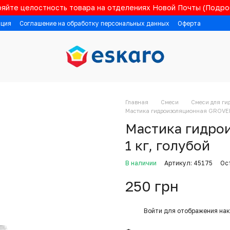
яйте целостность товара на отделениях Новой Почты (Подроб
ация
Соглашение на обработку персональных данных
Оферта
Главная
Смеси
Смеси для ги
Мастика гидроизоляционная GROVER 
Мастика гидро
1 кг, голубой
В наличии
Артикул: 45175
Ос
250 грн
%
Войти
для отображения нак