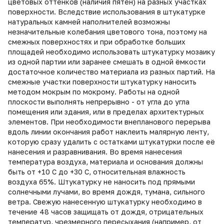
цветовых оттенков (наличия пятен) на разных участках
поверхности. Вследствие использования в штукатурке
натуральных камней наполнителей возможны
незначительные колебания цветового тона, поэтому на
смежных поверхностях и при обработке больших
площадей необходимо использовать штукатурку мозаику
из одной партии или заранее смешать в одной ёмкости
достаточное количество материала из разных партий. На
смежные участки поверхности штукатурку наносить
методом мокрым по мокрому. Работы на одной
плоскости выполнять непрерывно - от угла до угла
помещения или здания, или в пределах архитектурных
элементов. При необходимости внепланового перерыва
вдоль линии окончания работ наклеить малярную ленту,
которую сразу удалить с остатками штукатурки после её
нанесения и разравнивания. Во время нанесения
температура воздуха, материала и основания должны
быть от +10 С до +30 С, относительная влажность
воздуха 65%. Штукатурку не наносить под прямыми
солнечными лучами, во время дождя, тумана, сильного
ветра. Свежую нанесенную штукатурку необходимо в
течение 48 часов защищать от дождя, отрицательных
температур, чрезмерного пересыхания (например, от