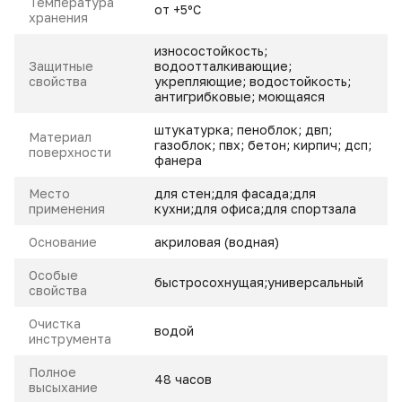
Температура
от +5ºС
хранения
износостойкость;
Защитные
водоотталкивающие;
свойства
укрепляющие; водостойкость;
антигрибковые; моющаяся
штукатурка; пеноблок; двп;
Материал
газоблок; пвх; бетон; кирпич; дсп;
поверхности
фанера
Место
для стен;для фасада;для
применения
кухни;для офиса;для спортзала
Основание
акриловая (водная)
Особые
быстросохнущая;универсальный
свойства
Очистка
водой
инструмента
Полное
48 часов
высыхание