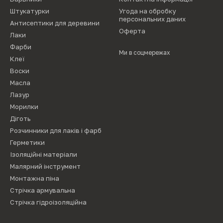
Штукатурки
Угода на обробку
персональних даних
Антисептики для деревини
Оферта
Лаки
Фарби
Ми в соцмережах
Клеї
Воски
Масла
Лазур
Морилки
Діготь
Розчинники для лаків і фарб
Герметики
Ізоляційні матеріали
Малярний інструмент
Монтажна піна
Стрічка армувальна
Стрічка гідроізоляційна