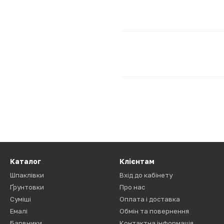
Каталог
Клієнтам
Шпаклівки
Вхід до кабінету
Ґрунтовки
Про нас
Суміші
Оплата і доставка
Емалі
Обмін та повернення
Барвники
Контактна інформація