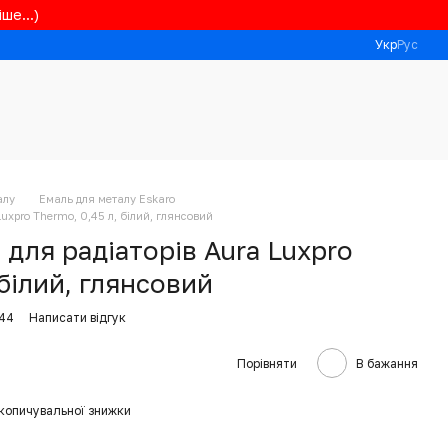
ше...)
Укр
Рус
алу
Емаль для металу Eskaro
uxpro Thermo, 0,45 л, білий, глянсовий
для радіаторів Aura Luxpro
 білий, глянсовий
44
Написати відгук
Порівняти
В бажання
копичувальної знижки