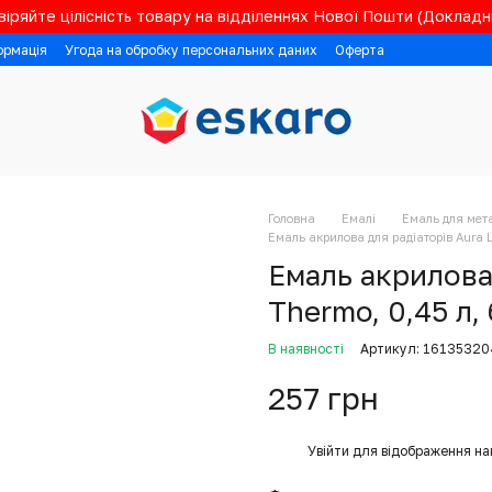
іряйте цілісність товару на відділеннях Нової Пошти (Докладні
ормація
Угода на обробку персональних даних
Оферта
Головна
Емалі
Емаль для мет
Емаль акрилова для радіаторів Aura L
Емаль акрилова 
Thermo, 0,45 л,
В наявності
Артикул: 16135320
257 грн
%
Увійти
для відображення на