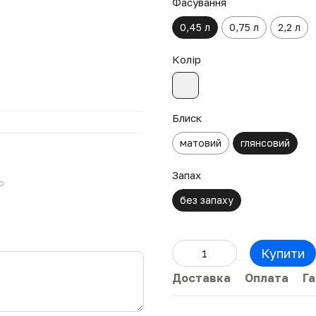
Фасування
0,45 л
0,75 л
2,2 л
Колір
Блиск
матовий
глянсовий
Запах
ю
без запаху
Купити
Доставка
Оплата
Га