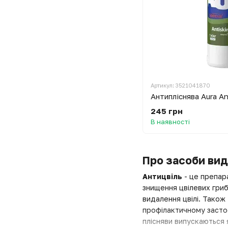
Артикул: 3521041870
Антипліснява Aura An
245 грн
В наявності
Про засоби вида
Антицвіль
- це препара
знищення цвілевих грибі
видалення цвілі. Також
профілактичному застосу
плісняви випускаються 