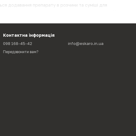
ься додавання препарату в розчини та суміші для
и проти плісняви можна у нашому інтернет-магазині в Київ,
ий, Харків, Суми, де можна сплатити в офісі транспортної
Контактна інформація
098 168-45-42
info@eskaro.in.ua
Передзвонити вам?