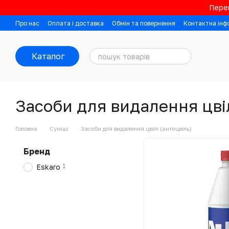
Перейти до основного контенту
Перев
Про нас
Оплата і доставка
Обмін та повернення
Контактна інф
Каталог
Засоби для видалення цвіл
Головна
Суміші
Засоби для видалення цвілі (антицвіль)
Бренд
1
Eskaro