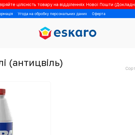
іряйте цілісність товару на відділеннях Нової Пошти (Докладні
ормація
Угода на обробку персональних даних
Оферта
і (антицвіль)
Сорт