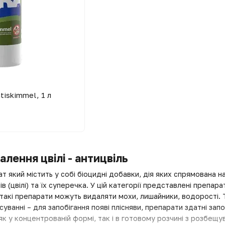
tiskimmel, 1 л
лення цвілі - антицвіль
т який містить у собі біоцидні добавки, дія яких спрямована н
в (цвілі) та їх суперечка. У цій категорії представлені препара
 такі препарати можуть видаляти мохи, лишайники, водорості.
ванні – для запобігання появі плісняви, препарати здатні запо
як у концентрованій формі, так і в готовому розчині з розбещ