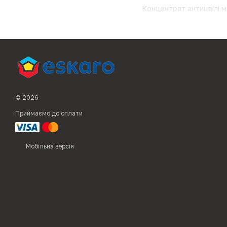
Концентрат антицвілі м
підвищення їх стійкості
Львів, Житомир. Також 
компанії.
© 2026
Приймаємо до оплати
Мобільна версія