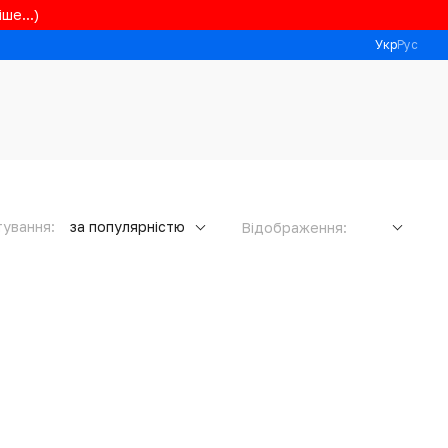
ше...)
Укр
Рус
ування:
за популярністю
Відображення: