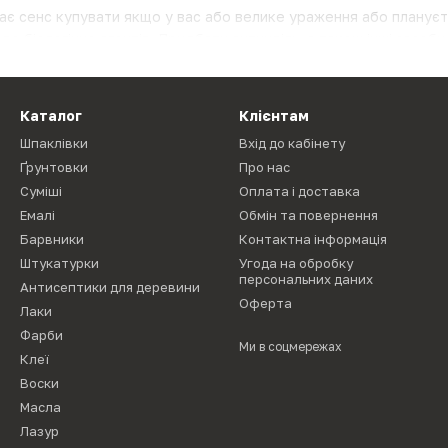
ає сенс купувати якщо у вас або велике ураження або плануєт
 до біологічно агентів. Придбати антицвіль, а також інші засоб
можна організувати доставку препарату в інші міста Хмельницьк
Каталог
Клієнтам
Шпаклівки
Вхід до кабінету
Ґрунтовки
Про нас
Суміші
Оплата і доставка
Емалі
Обмін та повернення
Барвники
Контактна інформація
Штукатурки
Угода на обробку
персональних даних
Антисептики для деревини
Оферта
Лаки
Фарби
Ми в соцмережах
Клеї
Воски
Масла
Лазур