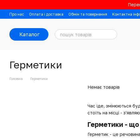
Перейти до основного контенту
Перев
Про нас
Оплата і доставка
Обмін та повернення
Контактна інф
Каталог
Герметики
Головна
Герметики
Немає товарів
Час іде, змінюються бу
стоїть на місці - з'явля
Герметики - що 
Герметик - це речовина,