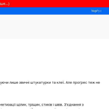
ше...)
Укр
Рус
вуючи лише звичні штукатурки та клеї. Але прогрес теж не
тизації щілин, тріщин, стиків і швів. З'єднання з