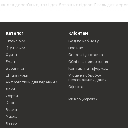
 як для дерев'яних, так і для бетонних підлог. Емаль для дерев
и, органічний розчинник, сикатив та інші функціональні добавк
івництві, застосовується для захисту поверхні підлоги в буди
х, гаражах, автомайстернях, витримує сильні механічні впливи
ння.
Емаль
для бетонної підлоги відрізняється особливим склад
Каталог
Клієнтам
олімер, сикатив, зносостійкі наповнювачі та органічні розчинни
Шпаклівки
Вхід до кабінету
Ґрунтовки
Про нас
Суміші
Оплата і доставка
Емалі
Обмін та повернення
Барвники
Контактна інформація
Штукатурки
Угода на обробку
персональних даних
Антисептики для деревини
Оферта
Лаки
Фарби
Ми в соцмережах
Клеї
Воски
Масла
Лазур