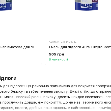
Артикул: 2361425712
Емаль водорозбавна напівматова для підлоги Aura Luxpro Remix Forum 10, 0,75 л
505 грн
В наявності
ідлоги
ь для підлоги? Ця речовина призначена для покриття поверхні 
ого блиску та забезпечення захисту. Емалі стійкі до стиранн
мії, мають високий рівень блиску, досить швидко висихають, ле
 прослужить довше, ніж покриття, що не має, термін його екс
тирання, вологи, дрібних пошкоджень. А найголовніше – примі