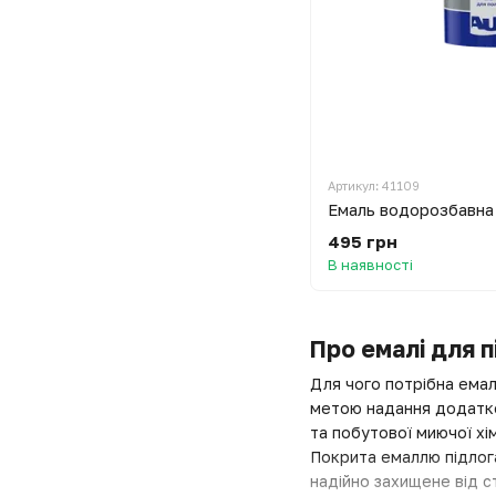
Артикул: 41109
495 грн
В наявності
Про емалі для п
Для чого потрібна емал
метою надання додатков
та побутової миючої хі
Покрита емаллю підлога
надійно захищене від с