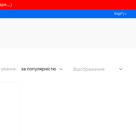
ше...)
Укр
Рус
ування:
за популярністю
Відображення: