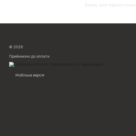
Емаль для підлоги існує
наповнювачі та пігмент
використовується в буд
промислових приміщення
також житлові приміще
пігменти, синтетичний п
© 2026
Приймаємо до оплати
Мобільна версія