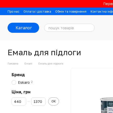
Перейти до основного контенту
Перев
Про нас
Оплата і доставка
Обмін та повернення
Контактна інф
Каталог
Емаль для підлоги
Головна
Емалі
Емаль для підлоги
Бренд
2
Eskaro
Ціна, грн
Від Ціна, грн
До Ціна, грн
ОК