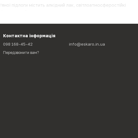
'яної підлоги містить алкідний лак, світлоатмосферостійкі
и. Емаль для бетонних підлог також досить широко
нках з високим механічним навантаженням (торгових і
, наприклад, складські роботи або рух автомобілів), а
ом, до якого входять синтетичні смоли, невицвітаючі
Контактна інформація
ки.
098 168-45-42
info@eskaro.in.ua
Передзвонити вам?