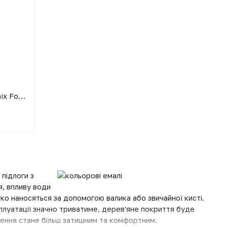
Емаль для підлоги Aura Luxpro Remix Forum 70, 0,75 л, білий
підлоги з
я, впливу води
гко наносяться за допомогою валика або звичайної кисті.
плуатації значно триватиме, дерев'яне покриття буде
щення стане більш затишним та комфортним.