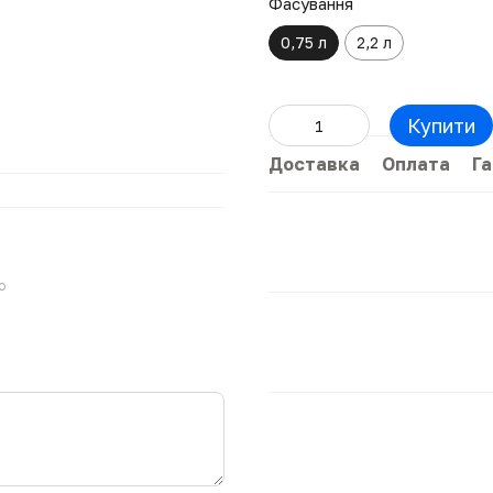
Фасування
0,75 л
2,2 л
Купити
Доставка
Оплата
Га
ю