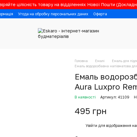
іряйте цілісність товару на відділеннях Нової Пошти (Докладні
ормація
Угода на обробку персональних даних
Оферта
Головна
Емалі
Емаль для підл
Емаль водорозбавна напівматова для 
Емаль водорозб
Aura Luxpro Rem
В наявності
Артикул: 41109
Н
495 грн
%
Увійти
для відображення на