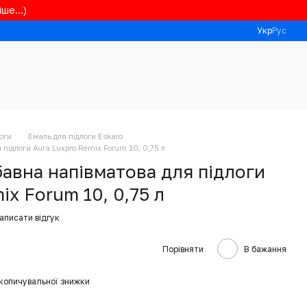
ше...)
Укр
Рус
оги
Емаль для підлоги Eskaro
підлоги Aura Luxpro Remix Forum 10, 0,75 л
авна напівматова для підлоги
ix Forum 10, 0,75 л
аписати відгук
Порівняти
В бажання
копичувальної знижки