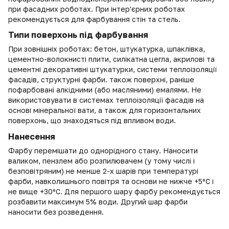
при фасадних роботах. При інтер'єрних роботах
рекомендується для фарбування стін та стель.
Типи поверхонь під фарбування
При зовнішніх роботах: бетон, штукатурка, шпаклівка,
цементно-волокнисті плити, силікатна цегла, акрилові та
цементні декоративні штукатурки, системи теплоізоляції
фасадів, структурні фарби. також поверхні, раніше
пофарбовані алкідними (або масляними) емалями. Не
використовувати в системах теплоізоляції фасадів на
основі мінеральної вати, а також для горизонтальних
поверхонь, що знаходяться під впливом води.
Нанесення
Фарбу перемішати до однорідного стану. Наносити
валиком, пензлем або розпилювачем (у тому числі і
безповітряним) не менше 2-х шарів при температурі
фарби, навколишнього повітря та основи не нижче +5ºС і
не вище +30ºС. Для першого шару фарбу рекомендується
розбавити максимум 5% води. Другий шар фарби
наносити без розведення.