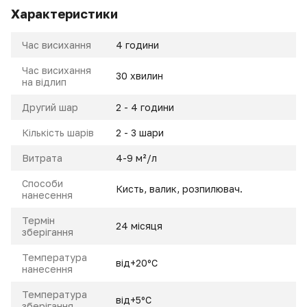
Характеристики
Час висихання
4 години
Час висихання
30 хвилин
на відлип
Другий шар
2 - 4 години
Кількість шарів
2 - 3 шари
Витрата
4-9 м²/л
Способи
Кисть, валик, розпилювач.
нанесення
Термін
24 місяця
зберігання
Температура
від+20ºС
нанесення
Температура
від+5ºC
зберігання