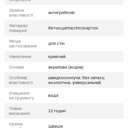
Захисні
антигрибкові
властивості
Матеріал
бетон;цегла;гіпсокартон
поверхні
Місце
для стін
застосування
Нанесення
криючий
Основа
акрилова (водна)
Особливі
швидкосохнуча; без запаху;
властивості
екологічна; універсальний
Очищення
вода
інструменту
Повне
12 годин
висихання
Країна
Швеція