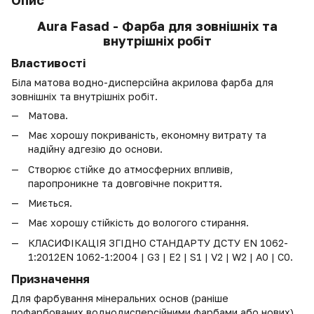
Опис
Aura Fasad - Фарба для зовнішніх та
внутрішніх робіт
Властивості
Біла матова водно-дисперсійна акрилова фарба для
зовнішніх та внутрішніх робіт.
Матова.
Має хорошу покриваність, економну витрату та
надійну адгезію до основи.
Створює стійке до атмосферних впливів,
паропроникне та довговічне покриття.
Миється.
Має хорошу стійкість до вологого стирання.
КЛАСИФІКАЦІЯ ЗГІДНО СТАНДАРТУ ДСТУ EN 1062-
1:2012EN 1062-1:2004 | G3 | E2 | S1 | V2 | W2 | A0 | С0.
Призначення
Для фарбування мінеральних основ (раніше
пофарбованих воднодисперсійними фарбами або нових)