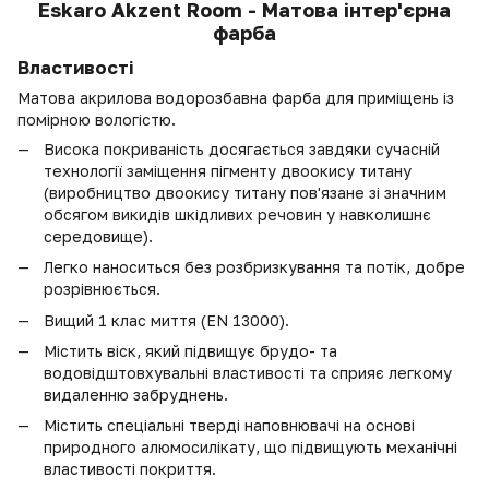
Eskaro Akzent Room - Матова інтер'єрна
фарба
Властивості
Матова акрилова водорозбавна фарба для приміщень із
помірною вологістю.
Висока покриваність досягається завдяки сучасній
технології заміщення пігменту двоокису титану
(виробництво двоокису титану пов'язане зі значним
обсягом викидів шкідливих речовин у навколишнє
середовище).
Легко наноситься без розбризкування та потік, добре
розрівнюється.
Вищий 1 клас миття (EN 13000).
Містить віск, який підвищує брудо- та
водовідштовхувальні властивості та сприяє легкому
видаленню забруднень.
Містить спеціальні тверді наповнювачі на основі
природного алюмосилікату, що підвищують механічні
властивості покриття.