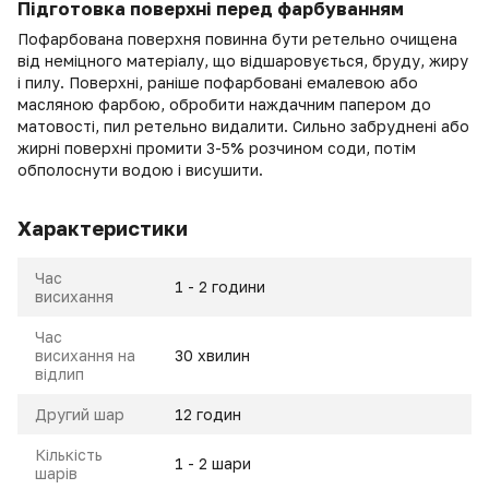
Підготовка поверхні перед фарбуванням
Пофарбована поверхня повинна бути ретельно очищена
від неміцного матеріалу, що відшаровується, бруду, жиру
і пилу. Поверхні, раніше пофарбовані емалевою або
масляною фарбою, обробити наждачним папером до
матовості, пил ретельно видалити. Сильно забруднені або
жирні поверхні промити 3-5% розчином соди, потім
обполоснути водою і висушити.
Характеристики
Час
1 - 2 години
висихання
Час
висихання на
30 хвилин
відлип
Другий шар
12 годин
Кількість
1 - 2 шари
шарів