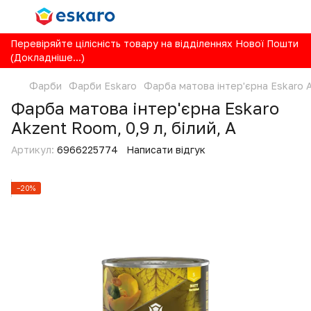
Перевіряйте цілісність товару на відділеннях Нової Пошти
(Докладніше...)
Фарби
Фарби Eskaro
Фарба матова інтер'єрна Eskaro Ak
Фарба матова інтер'єрна Eskaro
Akzent Room, 0,9 л, білий, А
Артикул:
6966225774
Написати відгук
−20%