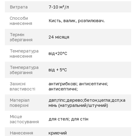
Витрата
7-10 м²/л
Способи
Кисть, валик, розпилювач.
нанесення
Термін
24 місяця
зберігання
Температура
від+20ºС
нанесення
Температура
від + 5ºС
зберігання
Захисні
антигрибкові; антисептичні;
властивості
антисептичні;
Матеріал
двп;гіпс;дерево;бетон;цегла;дсп;ка
поверхні
мінь (натуральний/штучний)
Місце
для стелі; для стін
застосування
Нанесення
криючий