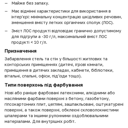
Майже без запаху.
Має відмінні характеристики для використання в
інтер'єрі: мінімальну концентрацію шкідливих речовин,
зменшення вмісту летких органічних сполук (ЛОС).
Зміст ЛОС продукті відповідає гранично допустимому
для підгрупи a -30 г/л, максимальний вміст ЛОС
продукті < 10 г/л.
Призначення
Забарвлення стель та стін у більшості житлових та
конторських приміщеннях (дитячі, ігрові кімнати,
приміщення в дитячих закладах, кабінети, бібліотеки,
вітальні, спальні, офіси, під'їзди тощо).
Типи поверхонь під фарбування
Нові або раніше фарбовані латексними, алкідними або
масляними фарбами поверхні з бетону, газобетону,
гіпсокартонних плит, цегляні, зашпакльовані, оштукатурені
поверхні, а також поверхні, обклеєні скловолокнистими
шпалерами та іншими рулонними оздоблювальними
матеріалами. Для внутрішніх робіт.