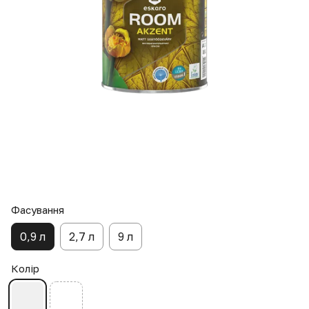
Фасування
0,9 л
2,7 л
9 л
Колір