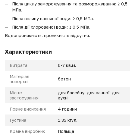
Після циклу заморожування та розморожування: ≥ 0,5
МПа.
Після впливу вапняної води: ≥ 0,5 МПа.
Після дії хлорованої води: ≥ 0,5 МПа.
Водопроникність: проникність відсутня.
Характеристики
Витрата
6-7 кв.м.
Матеріал
бетон
поверхні
Місце
для басейну; для ванної; для
застосування
кухні
Повне висихання
4 години
Густина
1,35 кг/л.
Країна виробник
Польща