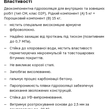
Властивості
Двокомпонентна гідроізоляція для внутрішніх та зовнішніх
робіт (тип CM, клас O2P), Рідкий компонент (А) 5 кг +
Порошковий компонент (В) 15 кг.
містить спеціальне високоміцне армуюче
фіброволокно.
Надійно захищає від протікань під тиском (позитивним
до 0,7 МПа).
Стійка до хлорованої води, містить властивості
герметизуючих мікроемульсій та товстошарових
бітумних покриттів.
Не викликає корозії сталі.
Запобігає висолюванню.
гальмує процес карбонізації бетону.
Паропроникність плівки гідроізоляції забезпечує
висихання зволожених конструкцій.
Стійка до УФ-випромінювання.
Витримує розтріскування основи до 2,5 мм за