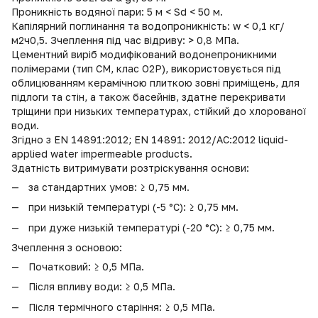
Проникність водяної пари: 5 м < Sd < 50 м.
Капілярний поглинання та водопроникність: w < 0,1 кг/
м2ч0,5. Зчеплення під час відриву: > 0,8 МПа.
Цементний виріб модифікований водонепроникними
полімерами (тип CM, клас O2P), використовується під
облицюванням керамічною плиткою зовні приміщень, для
підлоги та стін, а також басейнів, здатне перекривати
тріщини при низьких температурах, стійкий до хлорованої
води.
Згідно з EN 14891:2012; EN 14891: 2012/AC:2012 liquid-
applied water impermeable products.
Здатність витримувати розтріскування основи:
за стандартних умов: ≥ 0,75 мм.
при низькій температурі (-5 °С): ≥ 0,75 мм.
при дуже низькій температурі (-20 °С): ≥ 0,75 мм.
Зчеплення з основою:
Початковий: ≥ 0,5 МПа.
Після впливу води: ≥ 0,5 МПа.
Після термічного старіння: ≥ 0,5 МПа.