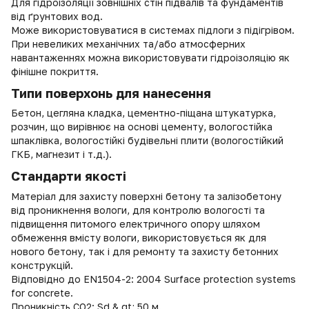
Для гідроізоляції зовнішніх стін підвалів та фундаментів
від ґрунтових вод.
Може використовуватися в системах підлоги з підігрівом.
При невеликих механічних та/або атмосферних
навантаженнях можна використовувати гідроізоляцію як
фінішне покриття.
Типи поверхонь для нанесення
Бетон, цегляна кладка, цементно-піщана штукатурка,
розчин, що вирівнює на основі цементу, вологостійка
шпаклівка, вологостійкі будівельні плити (вологостійкий
ГКБ, магнезит і т.д.).
Стандарти якості
Матеріал для захисту поверхні бетону та залізобетону
від проникнення вологи, для контролю вологості та
підвищення питомого електричного опору шляхом
обмеження вмісту вологи, використовується як для
нового бетону, так і для ремонту та захисту бетонних
конструкцій.
Відповідно до EN1504-2: 2004 Surface protection systems
for concrete.
Проникність CO2: Sd & gt; 50 м.