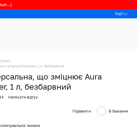
ше...)
Укр
Рус
Eskaro
ura Unigrund Renover, 1 л, безбарвний
ерсальна, що зміцнює Aura
r, 1 л, безбарвний
44
Написати відгук
Порівняти
В бажання
копичувальної знижки