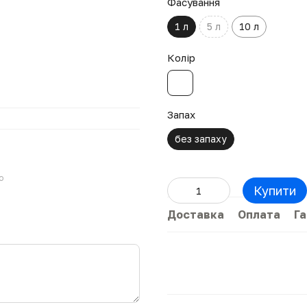
Фасування
1 л
5 л
10 л
Колір
Запах
без запаху
ю
Купити
Доставка
Оплата
Га