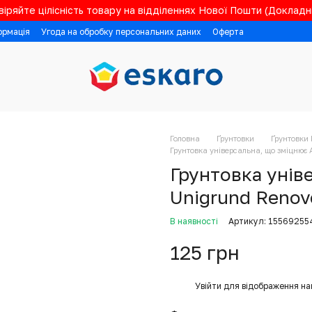
іряйте цілісність товару на відділеннях Нової Пошти (Докладні
ормація
Угода на обробку персональних даних
Оферта
Головна
Ґрунтовки
Ґрунтовки 
Грунтовка універсальна, що зміцнює A
Грунтовка унів
Unigrund Renove
В наявності
Артикул: 15569255
125 грн
%
Увійти
для відображення на