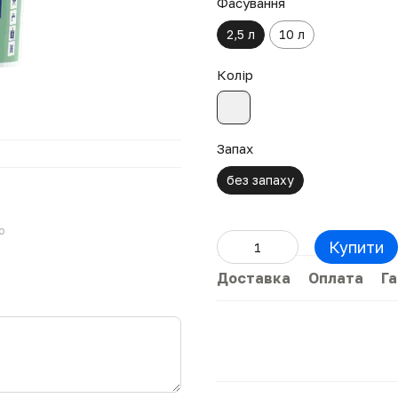
Фасування
2,5 л
10 л
Колір
Запах
без запаху
ю
Купити
Доставка
Оплата
Га