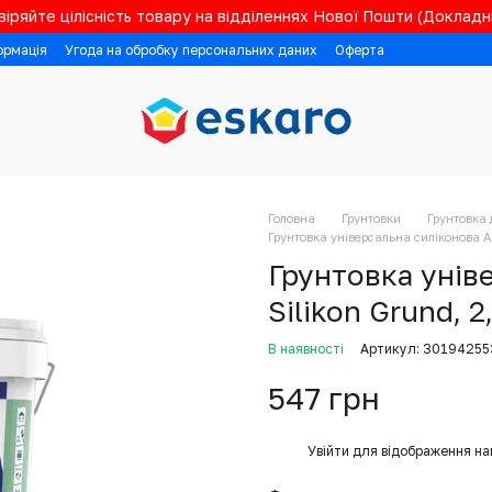
іряйте цілісність товару на відділеннях Нової Пошти (Докладні
ормація
Угода на обробку персональних даних
Оферта
Головна
Ґрунтовки
Грунтовка 
Грунтовка універсальна силіконова Au
Грунтовка унів
Silikon Grund, 2
В наявності
Артикул: 30194255
547 грн
%
Увійти
для відображення на