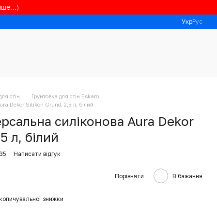
ше...)
Укр
Рус
для стін
Грунтовка для стін Eskaro
ra Dekor Silikon Grund, 2,5 л, білий
ерсальна силіконова Aura Dekor
,5 л, білий
35
Написати відгук
Порівняти
В бажання
копичувальної знижки