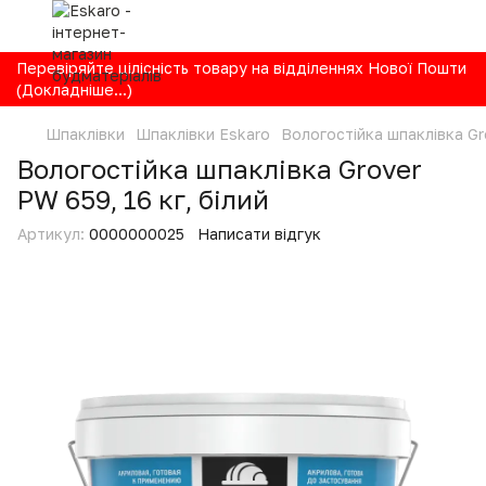
Перевіряйте цілісність товару на відділеннях Нової Пошти
(Докладніше...)
Шпаклівки
Шпаклівки Eskaro
Вологостійка шпаклівка Gro
Вологостійка шпаклівка Grover
PW 659, 16 кг, білий
Артикул:
0000000025
Написати відгук