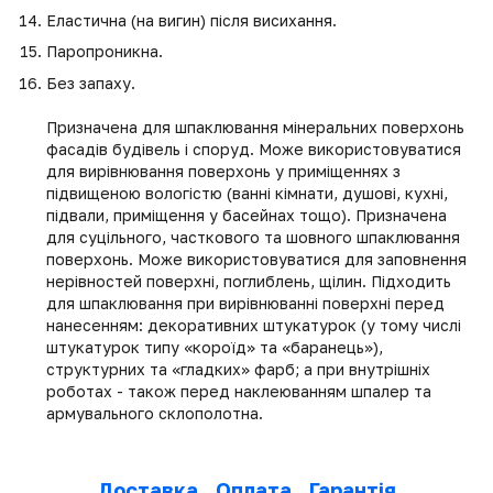
Еластична (на вигин) після висихання.
Паропроникна.
Без запаху.
Призначена для шпаклювання мінеральних поверхонь
фасадів будівель і споруд. Може використовуватися
для вирівнювання поверхонь у приміщеннях з
підвищеною вологістю (ванні кімнати, душові, кухні,
підвали, приміщення у басейнах тощо). Призначена
для суцільного, часткового та шовного шпаклювання
поверхонь. Може використовуватися для заповнення
нерівностей поверхні, поглиблень, щілин. Підходить
для шпаклювання при вирівнюванні поверхні перед
нанесенням: декоративних штукатурок (у тому числі
штукатурок типу «короїд» та «баранець»),
структурних та «гладких» фарб; а при внутрішніх
роботах - також перед наклеюванням шпалер та
армувального склополотна.
Доставка
Оплата
Гарантія